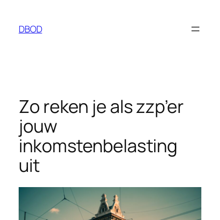
Ga
naar
DBOD
de
inhoud
Zo reken je als zzp’er
jouw
inkomstenbelasting
uit