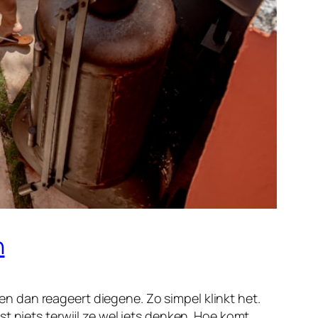
n
 en dan reageert diegene. Zo simpel klinkt het.
t niets terwijl ze wel iets denken. Hoe komt