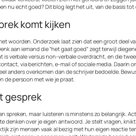
nu echt goed? Dit blog legt het uit, van de basis tot d
sprek komt kijken
et woorden. Onderzoek laat zien dat een groot deel van
enk aan iemand die “het gaat goed” zegt terwijl diegene
at is verbale versus non-verbale overdracht, en die t
jk contact, via berichten, e-mail of sociale media. Daari
heel anders overkomen dan de schrijver bedoelde. Bewust
n de persoon met wie je praat.
et gesprek
 spreken, maar luisteren is minstens zo belangrijk. Act
 denken over je eigen antwoord. Je stelt vragen, knikt,
ktijk zijn mensen vaak al bezig met hun eigen reactie te