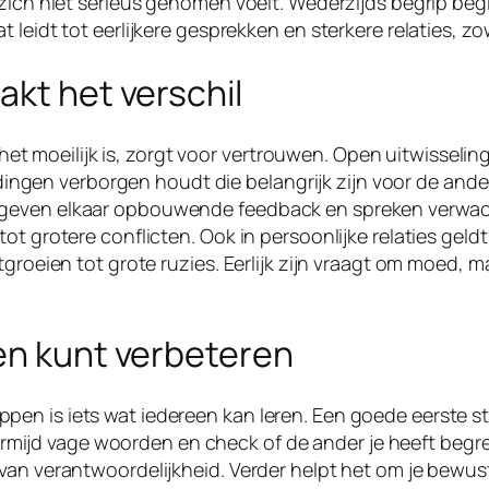
r zich niet serieus genomen voelt. Wederzijds begrip b
leidt tot eerlijkere gesprekken en sterkere relaties, zow
akt het verschil
ls het moeilijk is, zorgt voor vertrouwen. Open uitwisse
n dingen verborgen houdt die belangrijk zijn voor de ande
geven elkaar opbouwende feedback en spreken verwachti
ot grotere conflicten. Ook in persoonlijke relaties geldt
groeien tot grote ruzies. Eerlijk zijn vraagt om moed, ma
en kunt verbeteren
en is iets wat iedereen kan leren. Een goede eerste st
 vermijd vage woorden en check of de ander je heeft begre
n verantwoordelijkheid. Verder helpt het om je bewust te