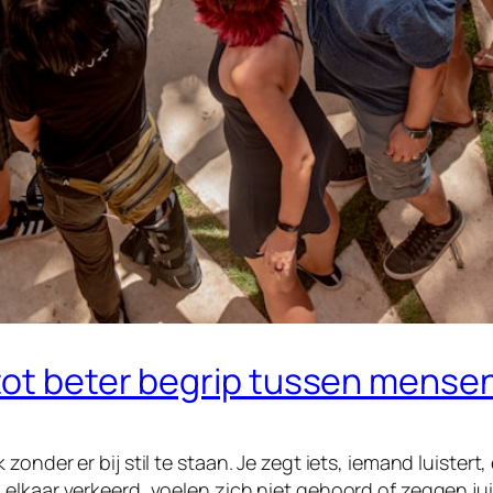
tot beter begrip tussen mense
onder er bij stil te staan. Je zegt iets, iemand luistert,
lkaar verkeerd, voelen zich niet gehoord of zeggen juis