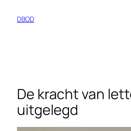
Ga
naar
DBOD
de
inhoud
De kracht van lett
uitgelegd