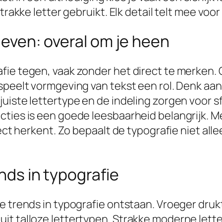
strakke letter gebruikt. Elk detail telt mee v
 leven: overal om je heen
ie tegen, vaak zonder het direct te merken. O
speelt vormgeving van tekst een rol. Denk aan
uiste lettertype en de indeling zorgen voor sf
cties is een goede leesbaarheid belangrijk. M
rect herkent. Zo bepaalt de typografie niet all
ends in typografie
we trends in typografie ontstaan. Vroeger dru
t talloze lettertypen. Strakke moderne lette