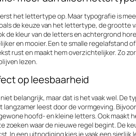
l eerst het lettertype op. Maar typografie is m
oals de keuze van het lettertype, de grootte v
k de kleur van de letters en achtergrond horen
jker en mooier. Een te smalle regelafstand of 
 tekst rust en maakt hem overzichtelijker. Zo 
lijven lezen.
ffect op leesbaarheid
t niet belangrijk, maar dat is het vaak wel. De
juist langzamer leest door de vormgeving. Bijvo
ewone hoofd- en kleine letters. Ook maakt het 
te zoeken waar de nieuwe regel begint. De keuz
st. In een uitnodiging kies je vaak een sierlijk 