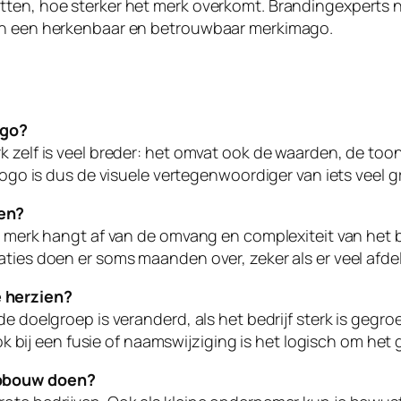
tten, hoe sterker het merk overkomt. Brandingexperts n
aan een herkenbaar en betrouwbaar merkimago.
ogo?
k zelf is veel breder: het omvat ook de waarden, de too
logo is dus de visuele vertegenwoordiger van iets veel g
len?
 merk hangt af van de omvang en complexiteit van het bed
ties doen er soms maanden over, zeker als er veel afdel
 herzien?
e doelgroep is veranderd, als het bedrijf sterk is gegroe
 Ook bij een fusie of naamswijziging is het logisch om h
opbouw doen?