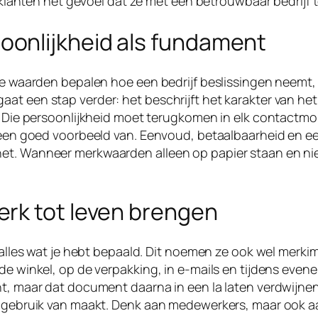
ft klanten het gevoel dat ze met een betrouwbaar bedrij
onlijkheid als fundament
 Die waarden bepalen hoe een bedrijf beslissingen nee
t een stap verder: het beschrijft het karakter van het 
k? Die persoonlijkheid moet terugkomen in elk contact
r een goed voorbeeld van. Eenvoud, betaalbaarheid en ee
et. Wanneer merkwaarden alleen op papier staan en nie
rk tot leven brengen
n alles wat je hebt bepaald. Dit noemen ze ook wel merki
de winkel, op de verpakking, in e-mails en tijdens even
nt, maar dat document daarna in een la laten verdwijnen
ht gebruik van maakt. Denk aan medewerkers, maar ook a