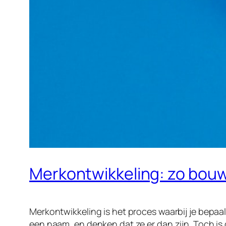
Merkontwikkeling: zo bou
Merkontwikkeling is het proces waarbij je bepaal
een naam, en denken dat ze er dan zijn. Toch is