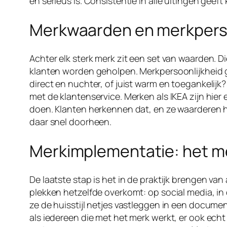
en serieus is. Consistentie in alle uitingen gee
Merkwaarden en merkperso
Achter elk sterk merk zit een set van waarden.
klanten worden geholpen. Merkpersoonlijkheid gaa
direct en nuchter, of juist warm en toegankelij
met de klantenservice. Merken als IKEA zijn hie
doen. Klanten herkennen dat, en ze waarderen h
daar snel doorheen.
Merkimplementatie: het me
De laatste stap is het in de praktijk brengen va
plekken hetzelfde overkomt: op social media, in 
ze de huisstijl netjes vastleggen in een docume
als iedereen die met het merk werkt, er ook ec