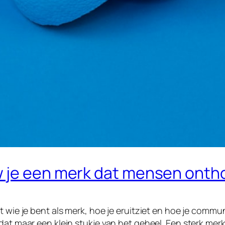
w je een merk dat mensen ont
t wie je bent als merk, hoe je eruitziet en hoe je comm
 dat maar een klein stukje van het geheel. Een sterk mer