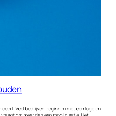
houden
uniceert. Veel bedrijven beginnen met een logo en
k vraagt om meer dan een mooi plaatje. Het