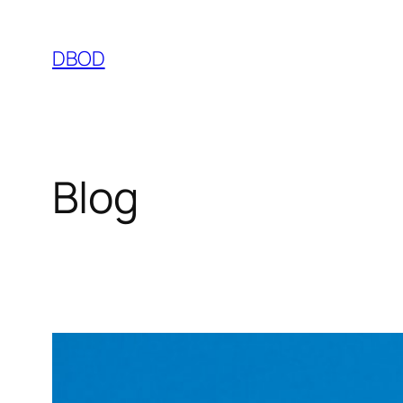
Ga
naar
DBOD
de
inhoud
Blog