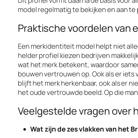
Dit profiel vormt daarna de basis voor a
model regelmatig te bekijken en aan te 
Praktische voordelen van e
Een merkidentiteit model helpt niet all
helder profiel kiezen bedrijven makkel
wat het merk betekent, waardoor same
bouwen vertrouwen op. Ook als er iets v
blijft het merk herkenbaar, ook als er n
het oude vertrouwde beeld. Op die manie
Veelgestelde vragen over 
Wat zijn de zes vlakken van het B