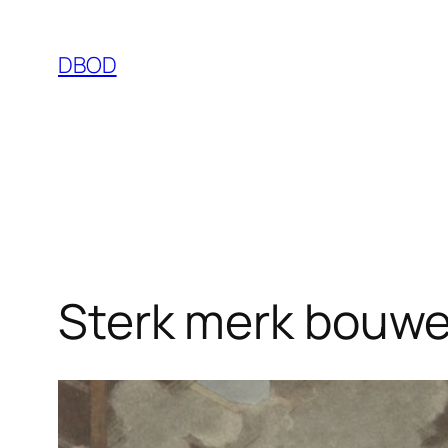
Ga
naar
DBOD
de
inhoud
Sterk merk bouwe