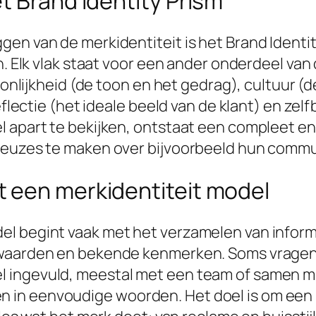
t Brand Identity Prism
gen van de merkidentiteit is het Brand Identi
n. Elk vlak staat voor een ander onderdeel van 
soonlijkheid (de toon en het gedrag), cultuur (
eflectie (het ideale beeld van de klant) en zelf
 apart te bekijken, ontstaat een compleet en 
keuzes te maken over bijvoorbeeld hun commu
 een merkidentiteit model
l begint vaak met het verzamelen van informa
 waarden en bekende kenmerken. Soms vragen
 ingevuld, meestal met een team of samen me
in eenvoudige woorden. Het doel is om een he