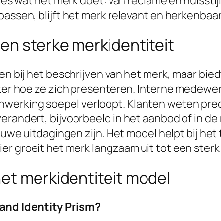
lles wat het merk doet: van reclame en huissti
passen, blijft het merk relevant en herkenbaar
en sterke merkidentiteit
een bij het beschrijven van het merk, maar bie
ijker hoe ze zich presenteren. Interne medew
nwerking soepel verloopt. Klanten weten pre
erandert, bijvoorbeeld in het aanbod of in de
ieuwe uitdagingen zijn. Het model helpt bij he
r groeit het merk langzaam uit tot een sterk 
het merkidentiteit model
rand Identity Prism?