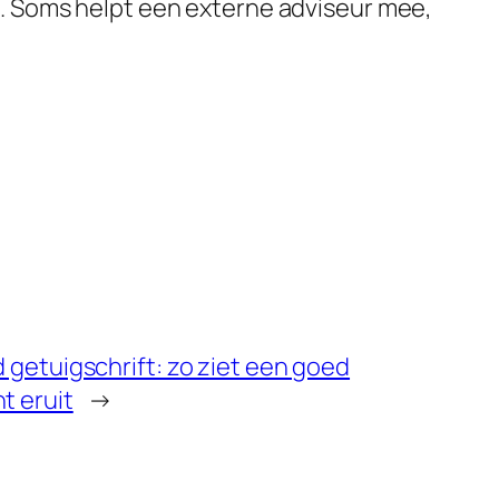
n. Soms helpt een externe adviseur mee,
 getuigschrift: zo ziet een goed
 eruit
→