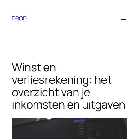
Ga
naar
DBOD
de
inhoud
Winst en
verliesrekening: het
overzicht van je
inkomsten en uitgaven