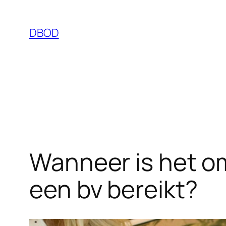
Ga
naar
DBOD
de
inhoud
Wanneer is het o
een bv bereikt?