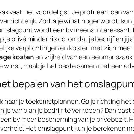
zaak vaak het voordeligst. Je profiteert dan va
 overzichtelijk. Zodra je winst hoger wordt, k
mslagpunt wordt een bv ineens interessant. In 
op je privé minder risico, omdat je bedrijf en j
elijke verplichtingen en kosten met zich mee.
lage kosten
en vrijheid van een eenmanszaak,
ge winst, maak je het beste samen met een adv
 het bepalen van het omslagpun
ook naar je toekomstplannen. Ga je richting he
je van plan je bedrijf te verkopen? Dan past 
dt een bv meer bescherming van je privébezit. 
 overheid. Het omslagpunt kun je berekenen m