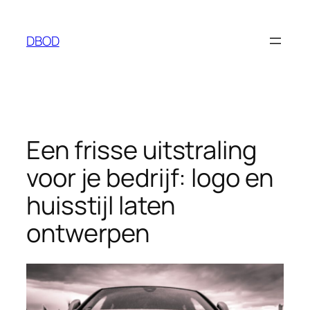
Ga
naar
DBOD
de
inhoud
Een frisse uitstraling
voor je bedrijf: logo en
huisstijl laten
ontwerpen