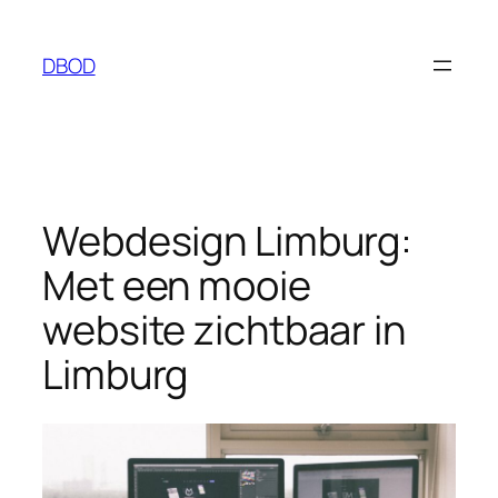
Ga
naar
DBOD
de
inhoud
Webdesign Limburg:
Met een mooie
website zichtbaar in
Limburg