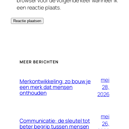
browser voor de volgende keer wanneer ik
een reactie plaats.
MEER BERICHTEN
mei
Merkontwikkeling: zo bouw je
28,
een merk dat mensen
onthouden
2026
mei
Communicatie: de sleutel tot
26,
beter begrip tussen mensen