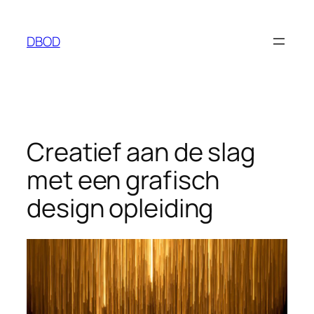
Ga
naar
DBOD
de
inhoud
Creatief aan de slag
met een grafisch
design opleiding