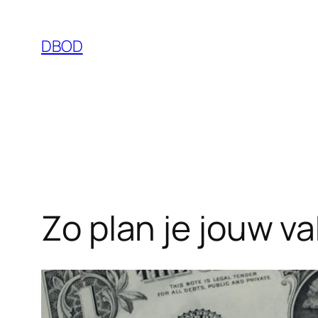
Ga
naar
DBOD
de
inhoud
Zo plan je jouw v