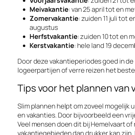
Voorjaarsvakantie
: zuiden
21
tot 
Meivakantie
: van
25 april
tot en me
Zomervakantie
: zuiden
11 juli
tot e
augustus
Herfstvakantie
: zuiden
10
tot en 
Kerstvakantie
: hele land
19 decem
Door deze vakantieperiodes goed in de 
logeerpartijen of verre reizen het best
Tips voor het plannen van 
Slim plannen helpt om zoveel mogelijk uit
en vakanties. Door bijvoorbeeld een vri
Veel mensen doen dit bij Hemelvaart of 
vakantiegebieden dan drukker kan zijn