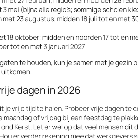
en met
27 februari
; midden en noorden
28 febr
t
3 mei
(bijna alle regio’s; sommige scholen ki
n met
23 augustus
; midden
18 juli
tot en met
3
met
18 oktober
; midden en noorden
17
tot en m
ber
tot en met
3 januari 2027
gaten te houden, kun je samen met je gezin 
e uitkomen.
vrije dagen in 2026
 je vrije tijd te halen. Probeer vrije dagen te
je maandag of vrijdag bij een feestdag te plak
rond Kerst. Let er wel op dat veel mensen dit 
. Hou er verder rekening mee dat werkgevers