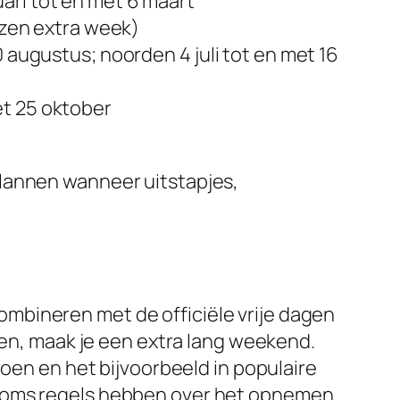
uari
tot en met
6 maart
ezen extra week)
0 augustus
; noorden
4 juli
tot en met
16
et
25 oktober
plannen wanneer uitstapjes,
 combineren met de officiële vrije dagen
ken, maak je een extra lang weekend.
doen en het bijvoorbeeld in populaire
 soms regels hebben over het opnemen