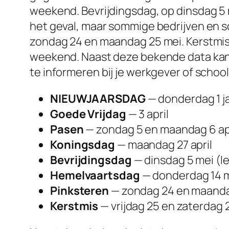
weekend. Bevrijdingsdag, op dinsdag 5 mei
het geval, maar sommige bedrijven en s
zondag 24 en maandag 25 mei. Kerstmis 
weekend. Naast deze bekende data kan e
te informeren bij je werkgever of school
NIEUWJAARSDAG
— donderdag 1 j
Goede Vrijdag
— 3 april
Pasen
— zondag 5 en maandag 6 ap
Koningsdag
— maandag 27 april
Bevrijdingsdag
— dinsdag 5 mei
(l
Hemelvaartsdag
— donderdag 14 
Pinksteren
— zondag 24 en maanda
Kerstmis
— vrijdag 25 en zaterdag